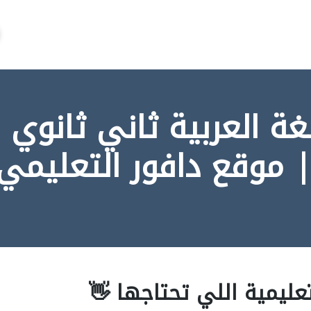
غة العربية ثاني ثانوي ا
| موقع دافور التعليمي
عليمية اللي تحتاجها 👋