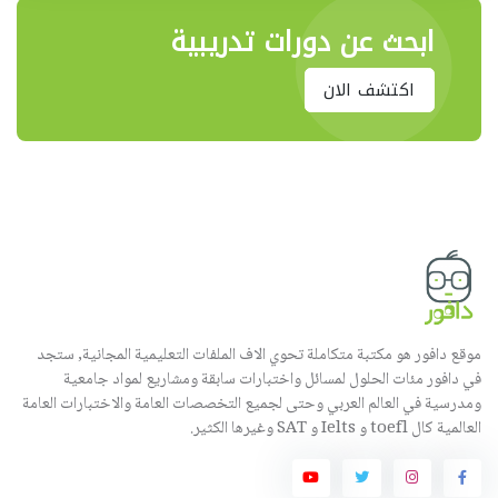
ابحث عن دورات تدريبية
اكتشف الان
موقع دافور هو مكتبة متكاملة تحوي الاف الملفات التعليمية المجانية, ستجد
في دافور مئات الحلول لمسائل واختبارات سابقة ومشاريع لمواد جامعية
ومدرسية في العالم العربي وحتى لجميع التخصصات العامة والاختبارات العامة
العالمية كال toefl و Ielts و SAT وغيرها الكثير.