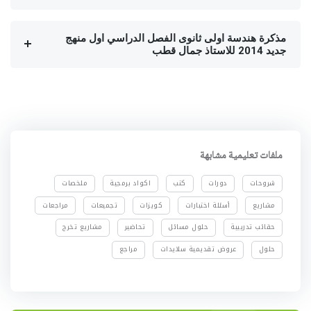
مذكرة هندسة اولى ثانوى الفصل الدراسي اول منهج
جديد 2014 للاستاذ جمال قطب
ملفات تعليمية مشابهة
شروحات
دورات
كتب
اكواد برمجية
ملخصات
مشاريع
أسئلة اختبارات
كويزات
تجميعات
مراجعات
حقائب تدريبية
حلول مسائل
تحاضير
مشاريع تخرج
حلول
عروض تقديمية سلايدات
مراجع