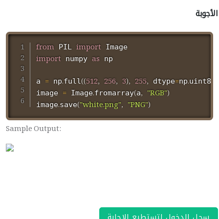
الأجوبة
from
import
 PIL 
import
as
 numpy 
 np

=
.
(
(
512
,
256
,
3
)
,
255
,
=
.
)
a 
 np
full
 dtype
np
uint8
=
.
(
,
"RGB"
)
image 
 Image
fromarray
a
.
(
"white.png"
,
"PNG"
)
image
save
Sample Output:
سجل الدخول لتستطيع الإجابة