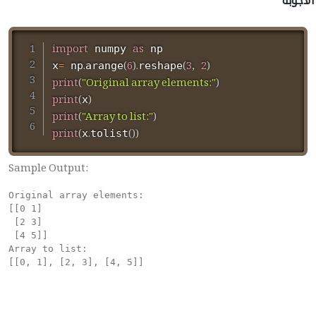
الأجوبة
import
as
 numpy 
 np

=
.
(
6
)
.
(
3
,
2
)
x
 np
arange
reshape
print
(
"Original array elements:"
)
print
(
)
x
print
(
"Array to list:"
)
print
(
.
(
)
)
x
tolist
Sample Output:
Original array elements:                               
[[0 1]                                                 
 [2 3]                                                 
 [4 5]]                                                
Array to list:                                         
[[0, 1], [2, 3], [4, 5]]