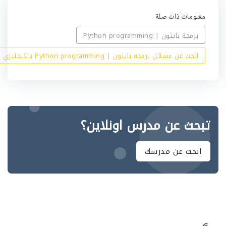
معلومات ذات صلة
برمجة بايثون | Python programming
ابحث عن مسائل برمجة بايثون | Python programming بالانجليزي
تبحث عن مدرس اونلاين؟
ابحث عن مدرسك