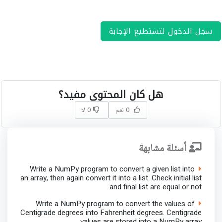
سجل الدخول لتستطيع الإجابة
هل كان المحتوى مفيد؟
0 نعم
0 لا
أسئلة مشابهة
Write a NumPy program to convert a given list into
an array, then again convert it into a list. Check initial list
and final list are equal or not
Write a NumPy program to convert the values of
Centigrade degrees into Fahrenheit degrees. Centigrade
values are stored into a NumPy array