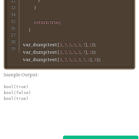
}
}
return
true
;
}
var_dump
(
test
(
[
3
,
7
,
5
,
5
,
3
,
7
]
,
2
)
)
;
var_dump
(
test
(
[
3
,
7
,
5
,
5
,
3
,
7
]
,
3
)
)
;
var_dump
(
test
(
[
3
,
7
,
5
,
5
,
3
,
7
,
5
]
,
3
)
)
;
Sample Output:
bool(true)

bool(false)

bool(true) 