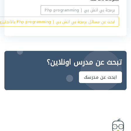
برمجة بي اتش بي | Php programming
ابحث عن مسائل برمجة بي اتش بي | Php programming بالانجليزي
تبحث عن مدرس اونلاين؟
ابحث عن مدرسك