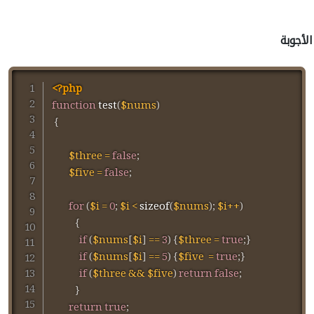
الأجوبة
<?php
function
test
(
$nums
)
{
$three
=
false
;
$five
=
false
;
for
(
$i
=
0
;
$i
<
sizeof
(
$nums
)
;
$i
++
)
{
if
(
$nums
[
$i
]
==
3
)
{
$three
=
true
;
}
if
(
$nums
[
$i
]
==
5
)
{
$five
=
true
;
}
if
(
$three
&&
$five
)
return
false
;
}
return
true
;