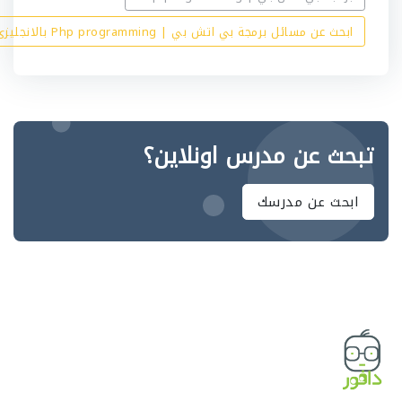
ابحث عن مسائل برمجة بي اتش بي | Php programming بالانجليزي
تبحث عن مدرس اونلاين؟
ابحث عن مدرسك