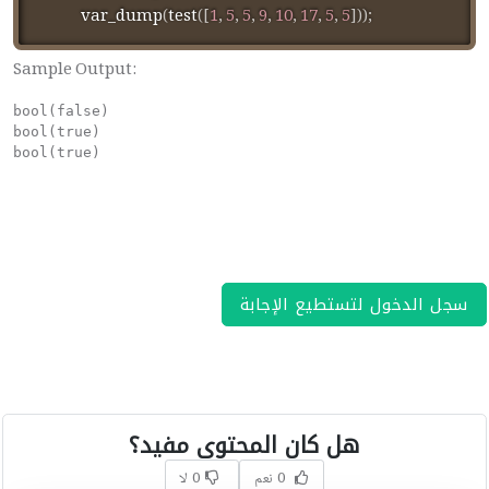
var_dump
(
test
(
[
1
,
5
,
5
,
9
,
10
,
17
,
5
,
5
]
)
)
;
Sample Output:
bool(false)

bool(true)

bool(true)
سجل الدخول لتستطيع الإجابة
هل كان المحتوى مفيد؟
0 نعم
0 لا