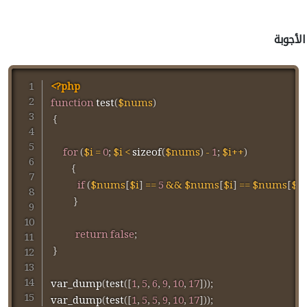
الأجوبة
<?php
function
test
(
$nums
)
{
for
(
$i
=
0
;
$i
<
sizeof
(
$nums
)
-
1
;
$i
++
)
{
if
(
$nums
[
$i
]
==
5
&&
$nums
[
$i
]
==
$nums
[
$i
}
return
false
;
}
var_dump
(
test
(
[
1
,
5
,
6
,
9
,
10
,
17
]
)
)
;
var_dump
(
test
(
[
1
,
5
,
5
,
9
,
10
,
17
]
)
)
;