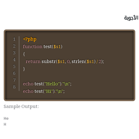
الأجوبة
<?php
function
test
(
$s1
)
{
return
substr
(
$s1
,
0
,
strlen
(
$s1
)
/
2
)
;
}
echo
test
(
"Hello"
)
.
"\n"
;
echo
test
(
"Hi"
)
.
"\n"
;
Sample Output:
He

H