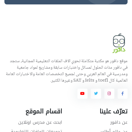
موقع دافور هو مكتبة متكاملة تحوي الاف الملفات التعليمية المجانية, ستجد
في دافور مئات الحلول لمسائل واختبارات سابقة ومشاريع لمواد جامعية
ومدرسية في العالم العربي وحتى لجميع التخصصات العامة والاختبارات العامة
العالمية كال toefl و Ielts و SAT وغيرها الكثير.
تعرّف علينا
اقسام الموقع
عن دافور
ابحث عن مدرس اونلاين
عن عالم أطلس
تجميعات الملفات التعليمية