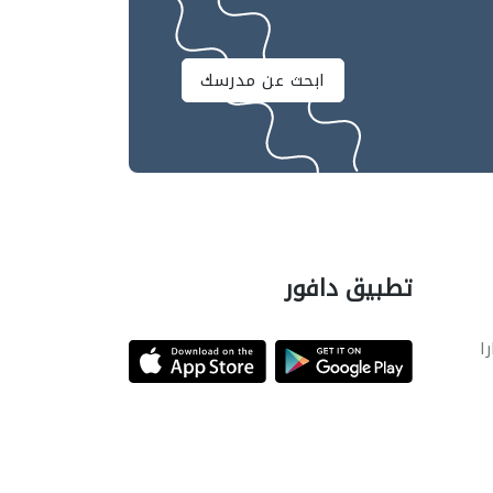
ابحث عن مدرسك
تطبيق دافور
را