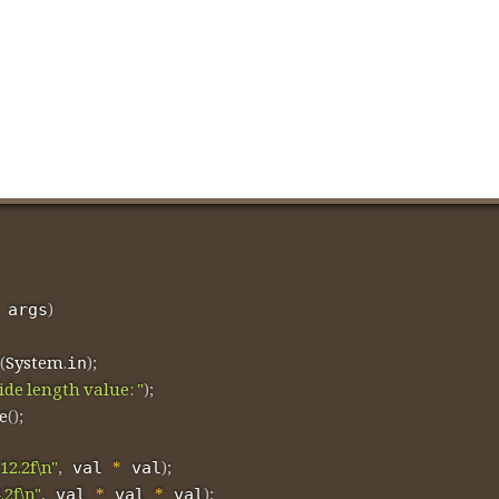
)
 args
(
System
.
)
;
in
ide length value: "
)
;
e
(
)
;
12.2f\n"
,
*
)
;
 val 
 val
.2f\n"
,
*
*
)
;
 val 
 val 
 val