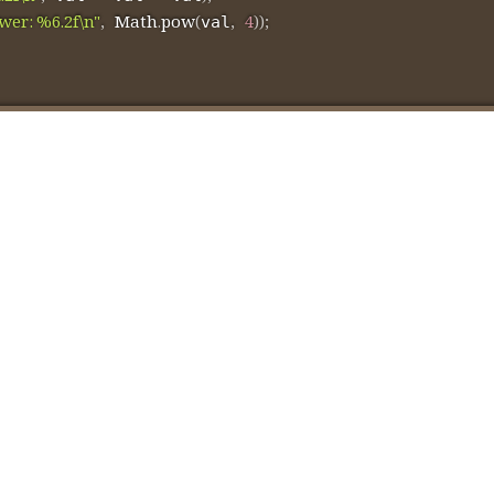
wer: %6.2f\n"
,
Math
.
pow
(
,
4
)
)
;
val
                                                         
                                                         
                                                         