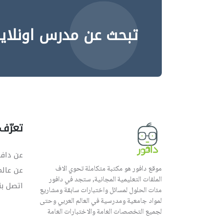
تبحث عن مدرس اونلاي
تعرّف 
عن دافو
موقع دافور هو مكتبة متكاملة تحوي الاف
عن عال
الملفات التعليمية المجانية, ستجد في دافور
اتصل بن
مئات الحلول لمسائل واختبارات سابقة ومشاريع
لمواد جامعية ومدرسية في العالم العربي وحتى
لجميع التخصصات العامة والاختبارات العامة