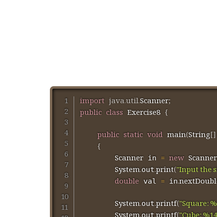
import
java
.
util
.
Scanner
;
public
class
Exercise8
{
public
static
void
main
(
String
[
]
{
Scanner
=
new
Scanner
 in 
System
.
.
print
(
"Input the s
out
double
=
.
nextDoubl
 val 
 in
System
.
.
printf
(
"Square: %
out
System
.
.
printf
(
"Cube: %14
out