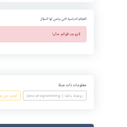
القوائم الدراسية التي ينتمي لها السؤال
ت
لايوجد قوائم حاليا
ن
ب
ي
ه
معلومات ذات صلة
برمجة جافا | Java programming
ابحث عن مسائل برمجة