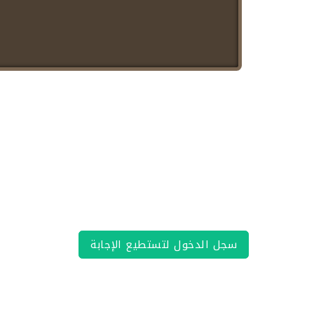
          

          

          

سجل الدخول لتستطيع الإجابة