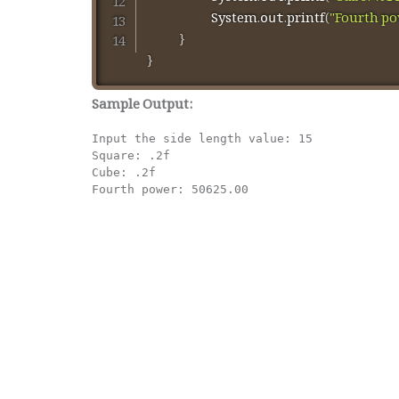
System
.
.
printf
(
"Fourth po
out
}
}
Sample Output:
Input the side length value: 15            
Square: .2f                                
Cube: .2f                                  
Fourth power: 50625.00  