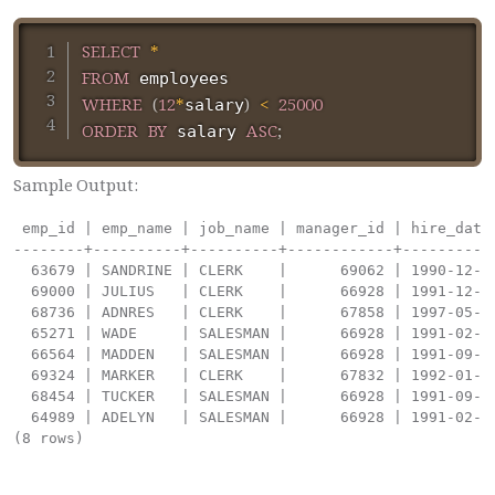
SELECT
*
FROM
WHERE
(
12
*
)
<
25000
salary
ORDER
BY
ASC
;
 salary 
Sample Output:
 emp_id | emp_name | job_name | manager_id | hire_date 
--------+----------+----------+------------+-----------
  63679 | SANDRINE | CLERK    |      69062 | 1990-12-18
  69000 | JULIUS   | CLERK    |      66928 | 1991-12-03
  68736 | ADNRES   | CLERK    |      67858 | 1997-05-23
  65271 | WADE     | SALESMAN |      66928 | 1991-02-22
  66564 | MADDEN   | SALESMAN |      66928 | 1991-09-28
  69324 | MARKER   | CLERK    |      67832 | 1992-01-23
  68454 | TUCKER   | SALESMAN |      66928 | 1991-09-08
  64989 | ADELYN   | SALESMAN |      66928 | 1991-02-20
(8 rows)