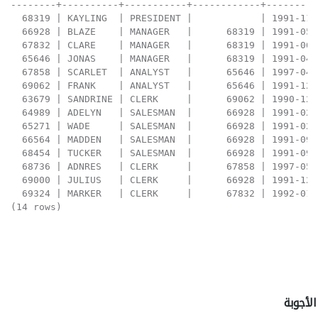
--------+----------+-----------+------------+---------
  68319 | KAYLING  | PRESIDENT |            | 1991-11-
  66928 | BLAZE    | MANAGER   |      68319 | 1991-05-
  67832 | CLARE    | MANAGER   |      68319 | 1991-06-
  65646 | JONAS    | MANAGER   |      68319 | 1991-04-
  67858 | SCARLET  | ANALYST   |      65646 | 1997-04-
  69062 | FRANK    | ANALYST   |      65646 | 1991-12-
  63679 | SANDRINE | CLERK     |      69062 | 1990-12-
  64989 | ADELYN   | SALESMAN  |      66928 | 1991-02-
  65271 | WADE     | SALESMAN  |      66928 | 1991-02-
  66564 | MADDEN   | SALESMAN  |      66928 | 1991-09-
  68454 | TUCKER   | SALESMAN  |      66928 | 1991-09-
  68736 | ADNRES   | CLERK     |      67858 | 1997-05-
  69000 | JULIUS   | CLERK     |      66928 | 1991-12-
  69324 | MARKER   | CLERK     |      67832 | 1992-01-
(14 rows)
الأجوبة