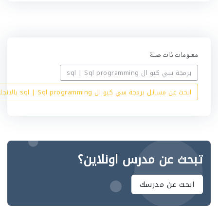
ه
معلومات ذات صلة
برمجة سي كيو ال sql | Sql programming
ابحث عن مسائل برمجة سي كيو ال sql | Sql programming بالانجليزي
تبحث عن مدرس اونلاين؟
ابحث عن مدرسك