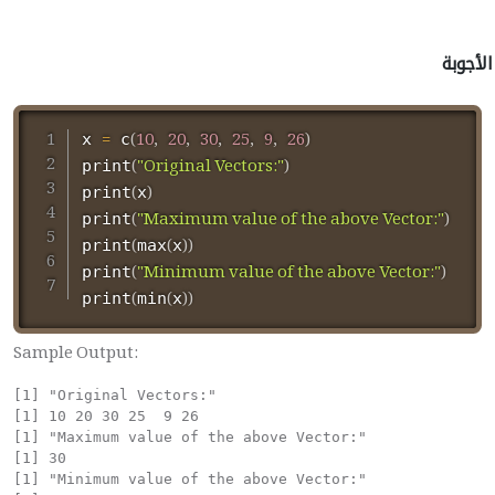
الأجوبة
=
(
10
,
20
,
30
,
25
,
9
,
26
)
x 
 c
(
"Original Vectors:"
)
print
(
)
print
x
(
"Maximum value of the above Vector:"
)
print
(
(
)
)
print
max
x
(
"Minimum value of the above Vector:"
)
print
(
(
)
)
print
min
x
Sample Output:
[1] "Original Vectors:"

[1] 10 20 30 25  9 26

[1] "Maximum value of the above Vector:"

[1] 30

[1] "Minimum value of the above Vector:"
