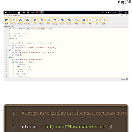
الأجوبة
# Program to display the Fibonacci sequence up to n
=
int
(
input
(
"How many terms? "
)
)
nterms 