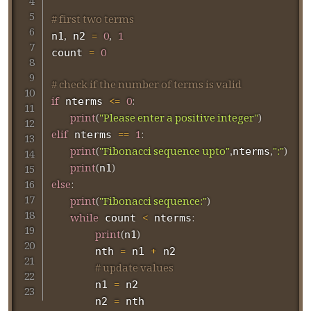
# first two terms
,
=
0
,
1
n1
 n2 
=
0
count 
# check if the number of terms is valid
if
<=
0
:
 nterms 
print
(
"Please enter a positive integer"
)
elif
==
1
:
 nterms 
print
(
"Fibonacci sequence upto"
,
,
":"
)
nterms
print
(
)
n1
else
:
print
(
"Fibonacci sequence:"
)
while
<
:
 count 
 nterms
print
(
)
n1
=
+
       nth 
 n1 
 n2

# update values
=
       n1 
 n2

=
       n2 
 nth
