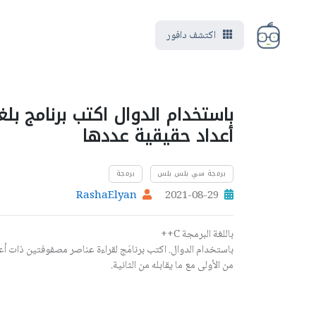
اكتشف دافور
أعداد حقيقية عددها
برمجة سي بلس بلس
برمجة
RashaElyan
2021-08-29
باللغة البرمجة C++
من الأولى مع ما يقابله من الثانية.