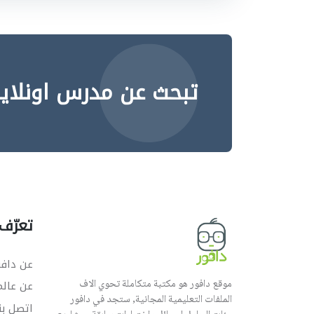
تبحث عن مدرس اونلاي
تعرّف 
عن دافو
موقع دافور هو مكتبة متكاملة تحوي الاف
عن عال
الملفات التعليمية المجانية, ستجد في دافور
اتصل بن