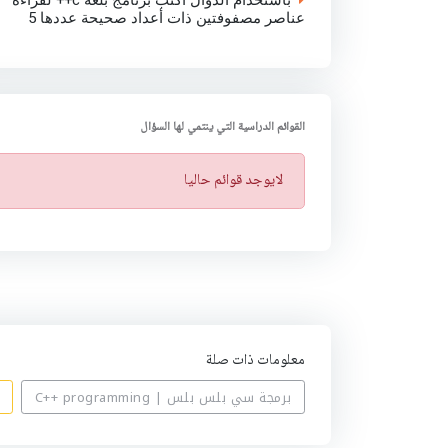
عناصر مصفوفتين ذات أعداد صحيحة عددها 5
القوائم الدراسية التي ينتمي لها السؤال
ت
لايوجد قوائم حاليا
ن
ب
ي
ه
معلومات ذات صلة
برمجة سي بلس بلس | C++ programming