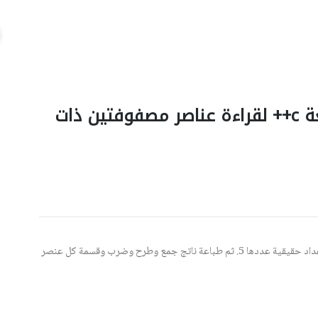
باستخدام الدوال اكتب برنامج بلغة c++ لقراءة عناصر مصفوفتين ذات
باستخدام الدوال. اكتب برنامَج لقراءة عناصر مصفوفتين ذات أعداد حقيقية عددها 5. ثم طباعة ناتج جمع وطرح وضرب وقسمة كل عنصر