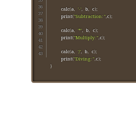
calc
(
,
'-'
,
,
)
;
a
 b
 c
print
(
"Subtraction: "
,
)
;
c
calc
(
,
'*'
,
,
)
;
a
 b
 c
print
(
"Multiply: "
,
)
;
c
calc
(
,
'/'
,
,
)
;
a
 b
 c
print
(
"Diving: "
,
)
;
c
}