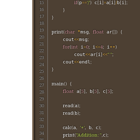
if
(
==
'/'
)
[
]
=
[
]
/
[
]
;
p
 c
i
a
i
b
i
}
}
print
(
char
*
,
float
[
]
)
{
msg
 ar
<<
;
	cout
msg
for
(
int
=
0
;
<=
4
;
++
)
 i
 i
 i
<<
[
]
<<
" "
;
		cout
ar
i
<<
;
	cout
endl
}
main
(
)
{
float
[
5
]
,
[
5
]
,
[
5
]
;
 a
 b
 c
read
(
)
;
a
read
(
)
;
b
calc
(
,
'+'
,
,
)
;
a
 b
 c
print
(
"Addition: "
,
)
;
c