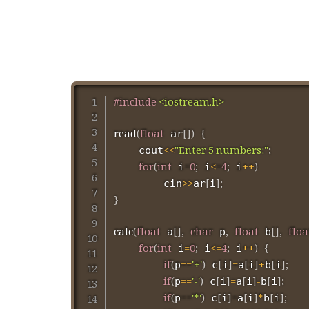
#
include
<iostream.h>
read
(
float
[
]
)
{
 ar
<<
"Enter 5 numbers:"
;
	cout
for
(
int
=
0
;
<=
4
;
++
)
 i
 i
 i
>>
[
]
;
		cin
ar
i
}
calc
(
float
[
]
,
char
,
float
[
]
,
floa
 a
 p
 b
for
(
int
=
0
;
<=
4
;
++
)
{
 i
 i
 i
if
(
==
'+'
)
[
]
=
[
]
+
[
]
;
p
 c
i
a
i
b
i
if
(
==
'-'
)
[
]
=
[
]
-
[
]
;
p
 c
i
a
i
b
i
if
(
==
'*'
)
[
]
=
[
]
*
[
]
;
p
 c
i
a
i
b
i