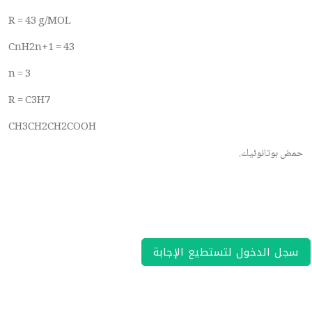
R = 43 g/MOL
CnH2n+1 = 43
n = 3
R = C3H7
CH3CH2CH2COOH
حمض بوتانوئيك.
سجل الدخول لتستطيع الإجابة