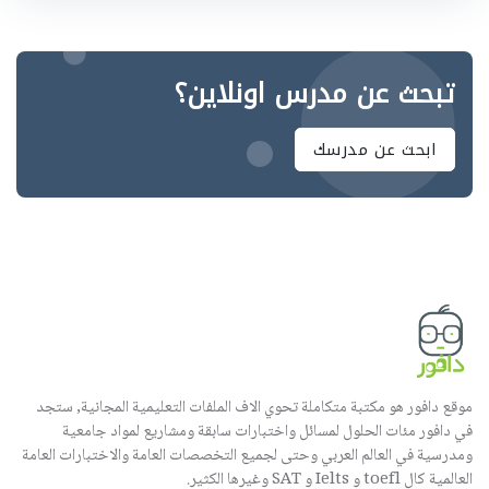
تبحث عن مدرس اونلاين؟
ابحث عن مدرسك
موقع دافور هو مكتبة متكاملة تحوي الاف الملفات التعليمية المجانية, ستجد
في دافور مئات الحلول لمسائل واختبارات سابقة ومشاريع لمواد جامعية
ومدرسية في العالم العربي وحتى لجميع التخصصات العامة والاختبارات العامة
العالمية كال toefl و Ielts و SAT وغيرها الكثير.