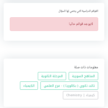
القوائم الدراسية التي ينتمي لها السؤال
ت
لايوجد قوائم حاليا
ن
ب
ي
ه
معلومات ذات صلة
المناهج السورية
المرحلة الثانوية
ثالث ثانوي ( بكالوريا ) - فرع العلمي
الكيمياء
كيمياء | Chemistry