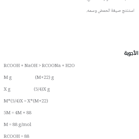
استنتج صيغة الحمض وسمه.
الأجوبة
RCOOH + NaOH > RCOONa + H2O
M g (M+22) g
X g (5/4)X g
M*(5/4)X = X*(M+22)
5M = 4M + 88
M = 88 g/mol
RCOOH = 88