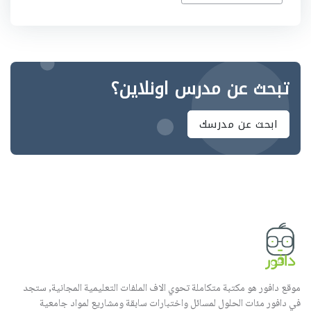
تبحث عن مدرس اونلاين؟
ابحث عن مدرسك
موقع دافور هو مكتبة متكاملة تحوي الاف الملفات التعليمية المجانية, ستجد
في دافور مئات الحلول لمسائل واختبارات سابقة ومشاريع لمواد جامعية