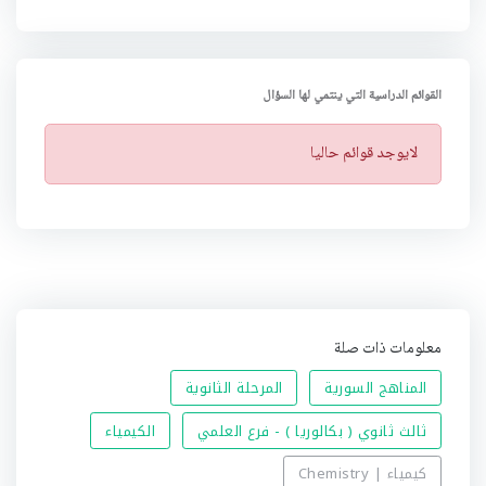
القوائم الدراسية التي ينتمي لها السؤال
ت
لايوجد قوائم حاليا
ن
ب
ي
ه
معلومات ذات صلة
المناهج السورية
المرحلة الثانوية
ثالث ثانوي ( بكالوريا ) - فرع العلمي
الكيمياء
كيمياء | Chemistry