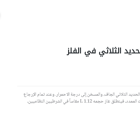
ديد الثلاثي في الفلز
ربون فوق 5 غرام من فلز أكسيد الحديد الثلاثي الجاف، والمسخن إلى درجة الاحمرار. وعند تمام الإرجاع
يلقى ناتج الإرجاع في مقياس الغاز المحتوي على حمض الكبريت الممدد، فينطلق غاز حجمه 1.12 L مقاساً في الشرطيين النظاميين،