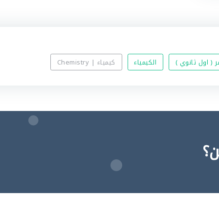
 ( اول ثانوي )
الكيمياء
كيمياء | Chemistry
ن؟