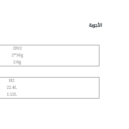
الأجوبة
2Fe2
2*56g
2.8g
H2
22.4L
1.12L