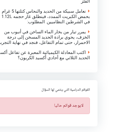
الفلز
نعامل سبيكة من الحديد والنحاس كتلتها 5 غرام
بحمض الكبريت الممدد، فينطلق غاز حجمه 1.12L
في الشرطين النظاميين. المطلوب:
يمرر تيار من بخار الماء الساخن في أنبوب من
الخزف، يحوي برادة الحديد المسخن إلى درجة
الاحمرار، حتى تمام التفاعل، فنجد في نهاية التجربة
اكتب المعادلة الكيميائية المعبرة عن تفاعل أكسي
الحديد الثلاثي مع أحادي أكسيد الكربون؟
القوائم الدراسية التي ينتمي لها السؤال
ت
لايوجد قوائم حاليا
ن
ب
ي
ه