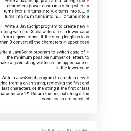
Write a JavaScript program to change the
characters (lower case) in a string where a
turns into z, b turns into y, c turns into x, ..., n
turns into m, m turns into n, ..., z turns into a
Write a JavaScript program to create new
string with first 3 characters are in lower case
from a given string. If the string length is less
than 3 convert all the characters in upper case
rite a JavaScript program to switch case of
the minimum possible number of letters to
make a given string written in the upper case or
in the lower case
Write a JavaScript program to create a new
tring from a given string, removing the first and
last characters of the string if the first or last
haracter are 'P'. Return the original string if the
condition is not satisfied
القوائم الدراسية التي ينتمي لها السؤال