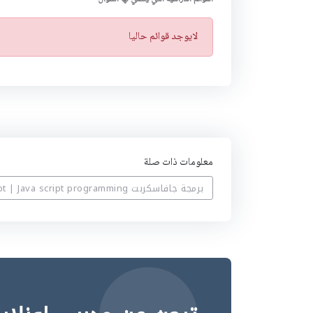
ت
لايوجد قوائم حاليا
ن
ب
ي
ه
معلومات ذات صلة
برمجة جافاسكربت java script | Java script programming