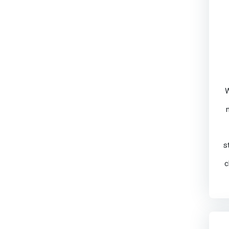
W
s
c