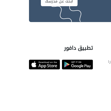
ابحث عن مدرسك
تطبيق دافور
را