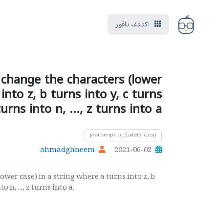
اكتشف دافور
 change the characters (lower
into z, b turns into y, c turns
urns into n, ..., z turns into a
برمجة جافاسكربت java script
ahmadghneem
2021-06-02
wer case) in a string where a turns into z, b
o n, ..., z turns into a.