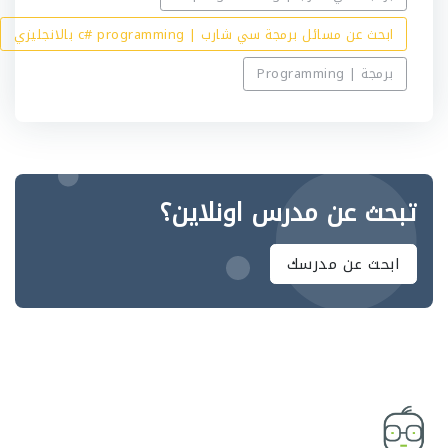
ابحث عن مسائل برمجة سي شارب | c# programming بالانجليزي
برمجة | Programming
تبحث عن مدرس اونلاين؟
ابحث عن مدرسك