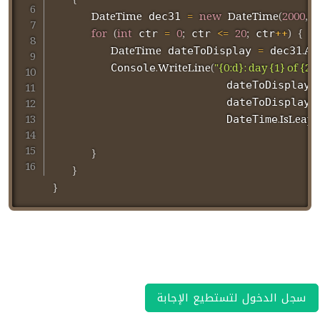
{
DateTime
=
new
DateTime
(
2000
,
1
 dec31 
for
(
int
=
0
;
<=
20
;
++
)
{
 ctr 
 ctr 
 ctr
DateTime
=
.
Ad
 dateToDisplay 
 dec31
.
WriteLine
(
"{0:d}: day {1} of {2} 
         Console
.
                           dateToDisplay
D
.
                           dateToDisplay
Y
.
IsLeapY
                           DateTime
}
}
}
سجل الدخول لتستطيع الإجابة