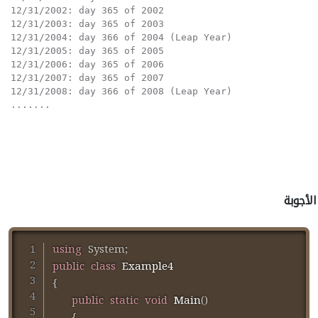
12/31/2002: day 365 of 2002                           
12/31/2003: day 365 of 2003                           
12/31/2004: day 366 of 2004 (Leap Year)               
12/31/2005: day 365 of 2005                           
12/31/2006: day 365 of 2006                           
12/31/2007: day 365 of 2007                           
12/31/2008: day 366 of 2008 (Leap Year)  

....... 
الأجوبة
using
System
;
public
class
Example4
{
public
static
void
Main
(
)