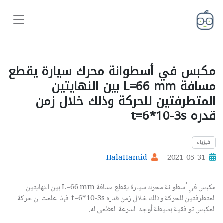
مكبس في أسطوانة محرك سيارة يقطع
مسافة L=66 mm بين النهايتين
المتطرفتين للحركة وذلك خلال زمن
قدره t=6*10-3s
فيزياء
HalaHamid
2021-05-31
مكبس في أسطوانة محرك سيارة يقطع مسافة
L=66 mm
بين النهايتين
المتطرفتين للحركة وذلك خلال زمن قدره t=6*10-3s
فإذا علمت ان حركة
المكبس توافقية بسيطة أوجد السرعة العظمى له.