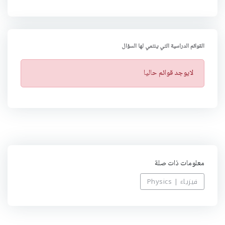
القوائم الدراسية التي ينتمي لها السؤال
ت
لايوجد قوائم حاليا
ن
ب
ي
ه
معلومات ذات صلة
فيزياء | Physics