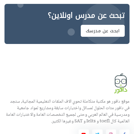
تبحث عن مدرس اونلاين؟
ابحث عن مدرسك
موقع دافور هو مكتبة متكاملة تحوي الاف الملفات التعليمية المجانية, ستجد
في دافور مئات الحلول لمسائل واختبارات سابقة ومشاريع لمواد جامعية
ومدرسية في العالم العربي وحتى لجميع التخصصات العامة والاختبارات العامة
العالمية كال toefl و Ielts و SAT وغيرها الكثير.