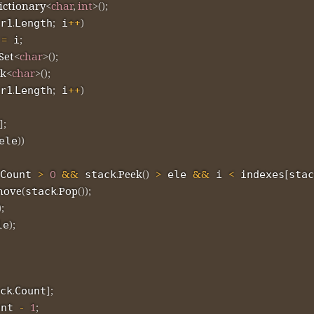
ictionary
<
char
,
int
>
(
)
;
.
;
++
)
r1
Length
 i
=
;
 i
Set
<
char
>
(
)
;
ck
<
char
>
(
)
;
.
;
++
)
r1
Length
 i
]
;
)
)
ele
>
0
&&
.
Peek
(
)
>
&&
<
[
Count 
 stack
 ele 
 i 
 indexes
stac
move
(
.
Pop
(
)
)
;
stack
)
;
)
;
le
.
]
;
ck
Count
-
1
;
unt 