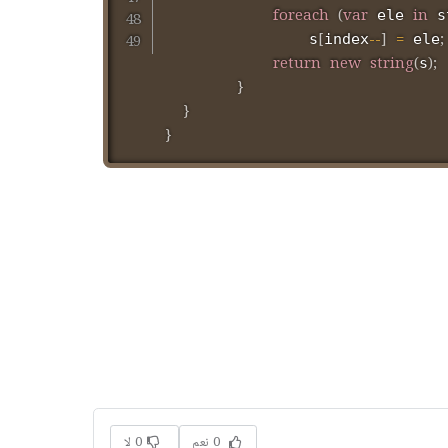
foreach
(
var
in
 ele 
 s
[
--
]
=
;
                s
index
 ele
return
new
string
(
)
;
s
}
}
}
0 نعم
0 لا