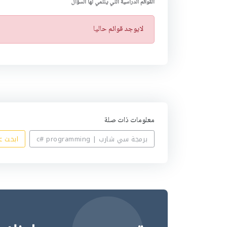
القوائم الدراسية التي ينتمي لها السؤال
ت
لايوجد قوائم حاليا
ن
ب
ي
ه
معلومات ذات صلة
برمجة سي شارب | c# programming
ابحث عن مس