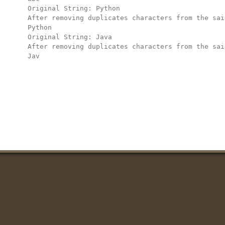
Original String: Python

After removing duplicates characters from the sai
Python

Original String: Java

After removing duplicates characters from the sai
Jav