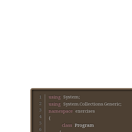
using
System
;
using
System
.
Collections
.
Generic
;
namespace
exercises
{
class
Program