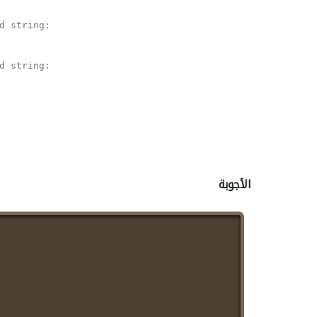
d string:

d string:

الأجوبة