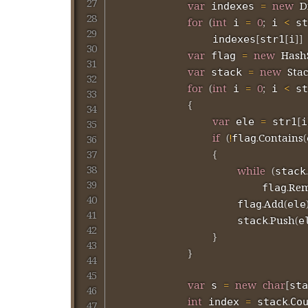
var
=
new
D
 indexes 
for
(
int
=
0
;
<
 i 
 i 
 st
[
[
]
]
                indexes
str1
i
var
=
new
Hash
 flag 
var
=
new
Sta
 stack 
for
(
int
=
0
;
<
 i 
 i 
 st
{
var
=
[
 ele 
 str1
i
if
(
!
.
Contains
(
flag
{
while
(
.
stack
.
Re
                        flag
.
Add
(
                    flag
ele
.
Push
(
                    stack
e
}
}
var
=
new
char
[
 s 
sta
int
=
.
 index 
 stack
Co