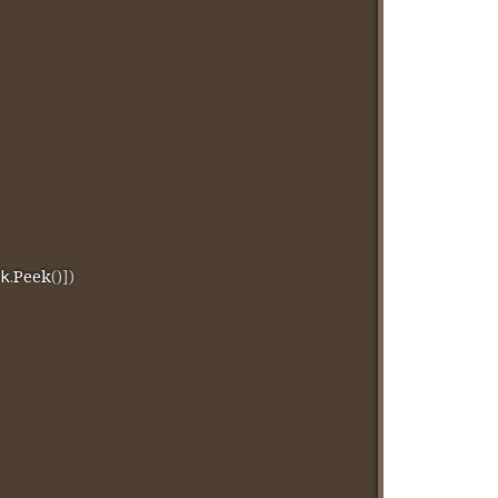
.
Peek
(
)
]
)
k