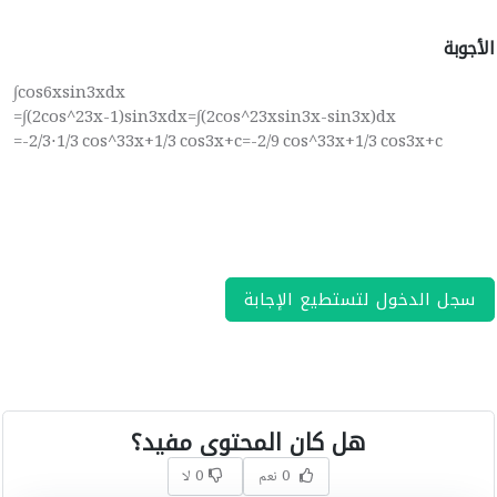
الأجوبة
∫cos⁡6xsin⁡3xdx
=∫(2cos^2⁡3x-1)sin⁡3xdx=∫(2cos^2⁡3xsin⁡3x-sin⁡3x)dx
=-2/3⋅1/3 cos^3⁡3x+1/3 cos⁡3x+c=-2/9 cos^3⁡3x+1/3 cos⁡3x+c
سجل الدخول لتستطيع الإجابة
هل كان المحتوى مفيد؟
0 نعم
0 لا