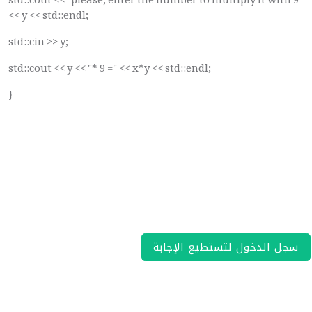
std::cout << "please, enter the number to multiply it with 9"
<< y << std::endl;
std::cin >> y;
std::cout << y << "* 9 =" << x*y << std::endl;
}
سجل الدخول لتستطيع الإجابة