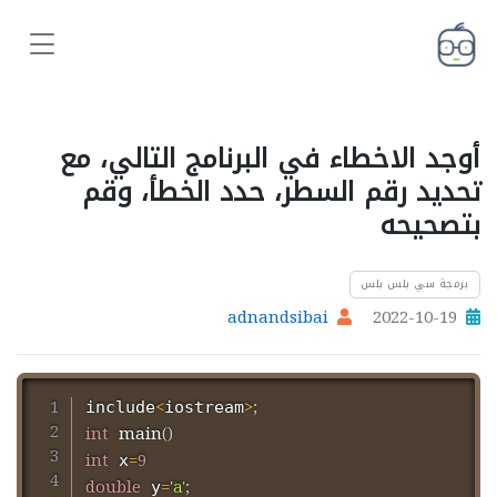
أوجد الاخطاء في البرنامج التالي، مع
تحديد رقم السطر، حدد الخطأ، وقم
بتصحيحه
برمجة سي بلس بلس
adnandsibai
2022-10-19
<
>
;
include
iostream
int
main
(
)
int
=
9
 x
double
=
'a'
;
 y