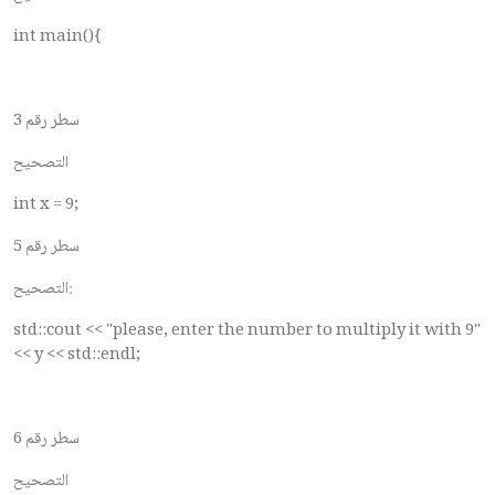
int main(){
سطر رقم 3
التصحيح
int x = 9;
سطر رقم 5
التصحيح:
std::cout << "please, enter the number to multiply it with 9"
<< y << std::endl;
سطر رقم 6
التصحيح