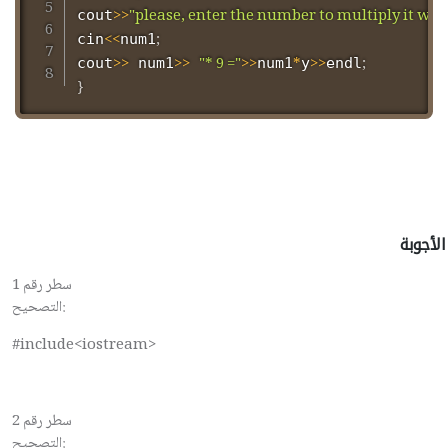
>>
"please, enter the number to multiply it with
cout
<<
;
cin
num1
>>
>>
"* 9 ="
>>
*
>>
;
cout
 num1
num1
y
endl
}
الأجوبة
سطر رقم 1
التصحيح:
#include<iostream>
سطر رقم 2
التصحيح: