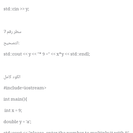
std::cin >> y;
سطر رقم 7
التصحيح:
std::cout << y << "* 9 =" << x*y << std::endl;
الكود كامل
#include<iostream>
int main(){
int x = 9;
double y = 'a';