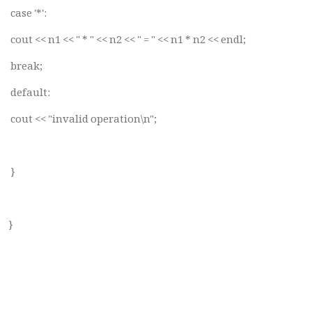
case '*':
cout << n1 << " * " << n2 << " = " << n1 * n2 << endl;
break;
default:
cout << "invalid operation\n";
}
}