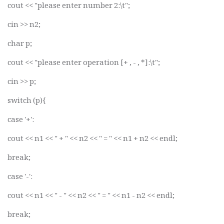
cout << "please enter number 2:\t";
cin >> n2;
char p;
cout << "please enter operation [+ , - , *]:\t";
cin >> p;
switch (p){
case '+':
cout << n1 << " + " << n2 << " = " << n1 + n2 << endl;
break;
case '-':
cout << n1 << " - " << n2 << " = " << n1 - n2 << endl;
break;