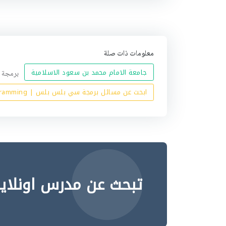
ه
معلومات ذات صلة
جامعة الامام محمد بن سعود الاسلامية
برمجة 1 عال130 programming1 cs130
ابحث عن مسائل برمجة سي بلس بلس | C++ programming بالانجليزي
تبحث عن مدرس اونلاي