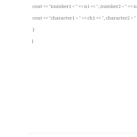
cout << "number1 = " << n1 << ", number2 = " << n
cout << "character1 = " << ch1 << ", character2 = "
}
}