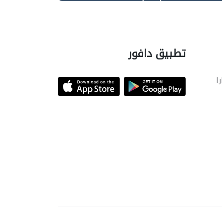
تطبيق دافور
را