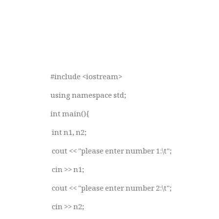
#include <iostream>
using namespace std;
int main(){
int n1, n2;
cout << "please enter number 1:\t";
cin >> n1;
cout << "please enter number 2:\t";
cin >> n2;