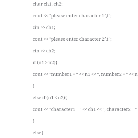
char ch1, ch2;
cout << "please enter character 1:\t";
cin >> ch1;
cout << "please enter character 2:\t";
cin >> ch2;
if (n1 > n2){
cout << "number1 = " << n1 << ", number2 = " << n
}
else if (n1 < n2){
cout << "character1 = " << ch1 << ", character2 = "
}
else{