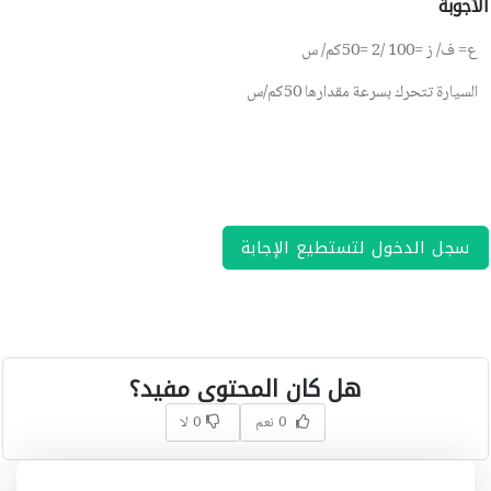
الأجوبة
ع= ف/ ز =100 /2 =50كم/ س
السيارة تتحرك بسرعة مقدارها 50كم/س
سجل الدخول لتستطيع الإجابة
هل كان المحتوى مفيد؟
0 نعم
0 لا