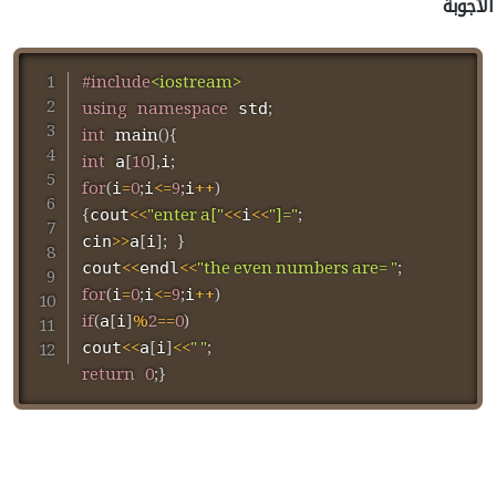
الأجوبة
#
include
<iostream>
using
namespace
;
 std
int
main
(
)
{
int
[
10
]
,
;
 a
i
for
(
=
0
;
<=
9
;
++
)
i
i
i
{
<<
"enter a["
<<
<<
"]="
;
cout
i
>>
[
]
;
}
cin
a
i
<<
<<
"the even numbers are= "
;
cout
endl
for
(
=
0
;
<=
9
;
++
)
i
i
i
if
(
[
]
%
2
==
0
)
a
i
<<
[
]
<<
" "
;
cout
a
i
return
0
;
}