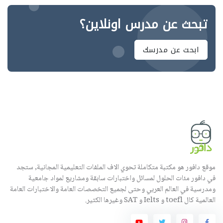
تبحث عن مدرس اونلاين؟
ابحث عن مدرسك
موقع دافور هو مكتبة متكاملة تحوي الاف الملفات التعليمية المجانية, ستجد
في دافور مئات الحلول لمسائل واختبارات سابقة ومشاريع لمواد جامعية
ومدرسية في العالم العربي وحتى لجميع التخصصات العامة والاختبارات العامة
العالمية كال toefl و Ielts و SAT وغيرها الكثير.