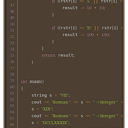
if
(
(
[
]
==
'L'
||
[
]
==
rstr
i
 rstr
i
-=
10
+
10
;
                result 
}
if
(
(
[
]
==
'D'
||
[
]
==
rstr
i
 rstr
i
-=
100
+
100
;
                result 
}
}
return
;
 result
}
int
main
(
)
{
=
"VII"
;
    string s 
<<
"Roman "
<<
<<
" -> Integer "
<<
	cout 
 s 
=
"XIX"
;
    s 
<<
"Roman "
<<
<<
" -> Integer "
<<
	cout 
 s 
=
"DCCLXXXIX"
;
    s 