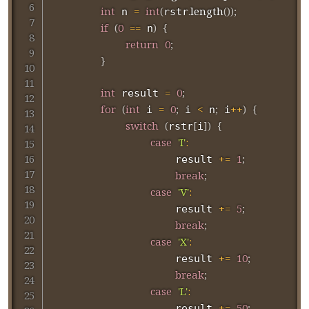
int
=
int
(
.
length
(
)
)
;
 n 
rstr
if
(
0
==
)
{
 n
return
0
;
}
int
=
0
;
 result 
for
(
int
=
0
;
<
;
++
)
{
 i 
 i 
 n
 i
switch
(
[
]
)
{
rstr
i
case
'I'
:
+=
1
;
                    result 
break
;
case
'V'
:
+=
5
;
                    result 
break
;
case
'X'
:
+=
10
;
                    result 
break
;
case
'L'
:
                    result 