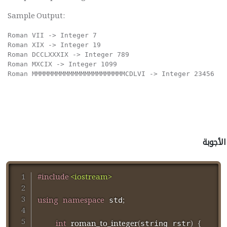
Sample Output:
Roman VII -> Integer 7

Roman XIX -> Integer 19

Roman DCCLXXXIX -> Integer 789

Roman MXCIX -> Integer 1099

الأجوبة
#
include
<iostream>
using
namespace
;
 std
int
roman_to_integer
(
)
{
string rstr