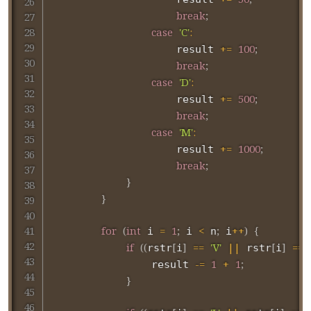
+=
50
;
break
;
case
'C'
:
+=
100
;
                    result 
break
;
case
'D'
:
+=
500
;
                    result 
break
;
case
'M'
:
+=
1000
;
                    result 
break
;
}
}
for
(
int
=
1
;
<
;
++
)
{
 i 
 i 
 n
 i
if
(
(
[
]
==
'V'
||
[
]
==
rstr
i
 rstr
i
-=
1
+
1
;
                result 
}