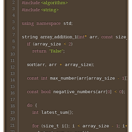
#
include
<algorithm>
#
include
<string>
using
namespace
;
 std
array_addition_1
(
int
*
,
const
string 
 arr
 size_t
if
(
<
2
)
array_size 
return
"False"
;
sort
(
,
+
)
;
arr
 arr 
 array_size
const
int
{
[
-
1
]
}
;
 max_number
arr
array_size 
const
bool
{
[
0
]
<
0
}
;
 negative_numbers
arr
do
{
int
{
}
;
 latest_sum
for
(
{
}
;
<
-
1
;
++
)
size_t i
 i 
 array_size 
 i