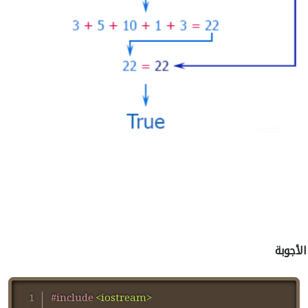
الأجوبة
#
include
<iostream>