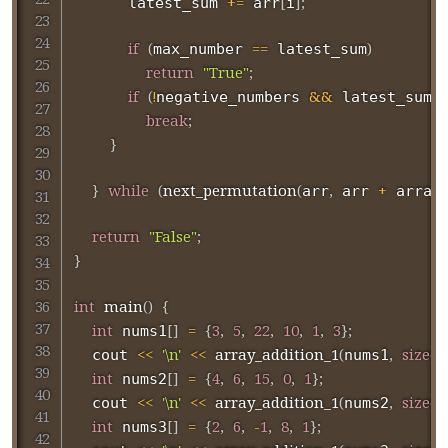
+=
[
]
;
      latest_sum 
 arr
i
if
(
==
)
max_number 
 latest_sum
return
"True"
;
if
(
!
&&
negative_numbers 
 latest_sum 
break
;
}
}
while
(
next_permutation
(
,
+
arr
 arr 
 array
return
"False"
;
}
int
main
(
)
{
int
[
]
=
{
3
,
5
,
22
,
10
,
1
,
3
}
;
 nums1
<<
'\n'
<<
array_addition_1
(
,
sizeof
  cout 
nums1
int
[
]
=
{
4
,
6
,
15
,
0
,
1
}
;
 nums2
<<
'\n'
<<
array_addition_1
(
,
sizeof
  cout 
nums2
int
[
]
=
{
2
,
6
,
-
1
,
8
,
1
}
;
 nums3