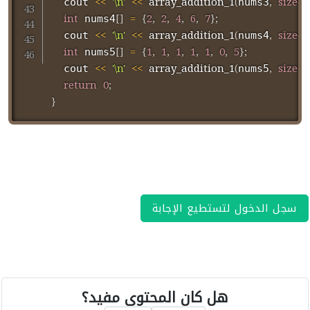
<<
'\n'
<<
array_addition_1
(
,
sizeof
  cout 
nums3
int
[
]
=
{
2
,
2
,
4
,
6
,
7
}
;
 nums4
<<
'\n'
<<
array_addition_1
(
,
sizeof
  cout 
nums4
int
[
]
=
{
1
,
1
,
1
,
1
,
1
,
0
,
5
}
;
 nums5
<<
'\n'
<<
array_addition_1
(
,
sizeof
  cout 
nums5
return
0
;
}
سجل الدخول لتستطيع الإجابة
هل كان المحتوى مفيد؟