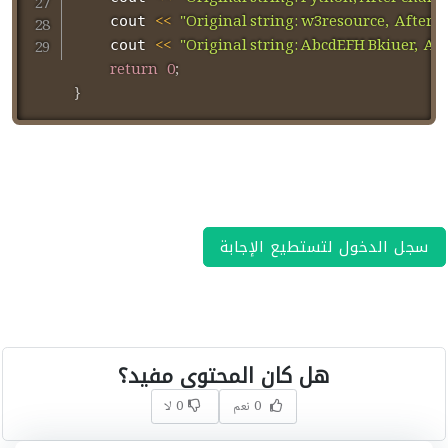
<<
"Original string: w3resource,  After 
	cout 
<<
"Original string: AbcdEFH Bkiuer,  Af
	cout 
return
0
;
}
سجل الدخول لتستطيع الإجابة
هل كان المحتوى مفيد؟
0 نعم
0 لا