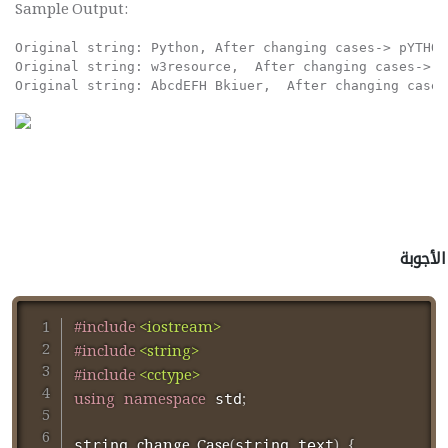
Sample Output:
Original string: Python, After changing cases-> pYTHON

Original string: w3resource,  After changing cases-> W
الأجوبة
#
include
<iostream>
#
include
<string>
#
include
<cctype>
using
namespace
;
 std
change_Case
(
)
{
string 
string text