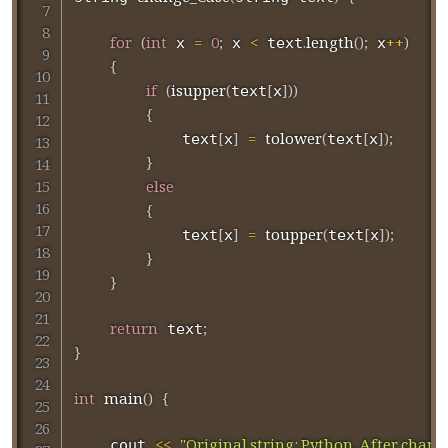
for
(
int
=
0
;
<
.
length
(
)
;
++
)
 x 
 x 
 text
 x
{
if
(
isupper
(
[
]
)
)
text
x
{
[
]
=
tolower
(
[
]
)
;
			text
x
text
x
}
else
{
[
]
=
toupper
(
[
]
)
;
			text
x
text
x
}
}
return
;
 text
}
int
main
(
)
{
<<
"Original string: Python, After chang
	cout 