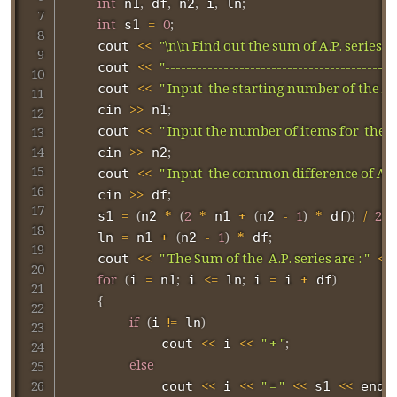
int
,
,
,
,
;
 n1
 df
 n2
 i
 ln
int
=
0
;
 s1 
<<
"\n\n Find out the sum of A.P. series:\n
    cout 
<<
"-----------------------------------------\n
    cout 
<<
" Input  the starting number of the A.P.
    cout 
>>
;
    cin 
 n1
<<
" Input the number of items for  the A.P
    cout 
>>
;
    cin 
 n2
<<
" Input  the common difference of A.P. 
    cout 
>>
;
    cin 
 df
=
(
*
(
2
*
+
(
-
1
)
*
)
)
/
2
;
    s1 
n2 
 n1 
n2 
 df
=
+
(
-
1
)
*
;
    ln 
 n1 
n2 
 df
<<
" The Sum of the  A.P. series are : "
<<
    cout 
for
(
=
;
<=
;
=
+
)
i 
 n1
 i 
 ln
 i 
 i 
 df
{
if
(
!=
)
i 
 ln
<<
<<
" + "
;
            cout 
 i 
else
<<
<<
" = "
<<
<<
;
            cout 
 i 
 s1 
 endl