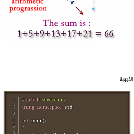
الأجوبة
#
include
<iostream>
using
namespace
;
 std
int
main
(
)
{