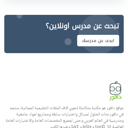
تبحث عن مدرس اونلاين؟
ابحث عن مدرسك
موقع دافور هو مكتبة متكاملة تحوي الاف الملفات التعليمية المجانية, ستجد
في دافور مئات الحلول لمسائل واختبارات سابقة ومشاريع لمواد جامعية
ومدرسية في العالم العربي وحتى لجميع التخصصات العامة والاختبارات العامة
العالمية كال toefl و Ielts و SAT وغيرها الكثير.