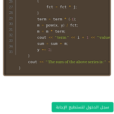
{
=
*
;
            fct 
 fct 
 j
}
=
*
(
-
1
)
;
        term 
 term 
=
pow
(
,
)
/
;
        m 
x
 y
 fct
=
*
;
        m 
 m 
 term
<<
" term "
<<
+
1
<<
" value is:
        cout 
 i 
=
+
;
        sum 
 sum 
 m
+=
2
;
        y 
}
<<
" The sum of the above series is: "
<<
    cout 
}
سجل الدخول لتستطيع الإجابة