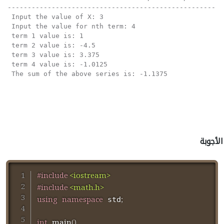
------------------------------------------------------
 Input the value of X: 3                              
 Input the value for nth term: 4                      
 term 1 value is: 1                                   
 term 2 value is: -4.5                                
 term 3 value is: 3.375                               
 term 4 value is: -1.0125                             
الأجوبة
#
include
<iostream>
#
include
<math.h>
using
namespace
;
 std
int
main
(
)