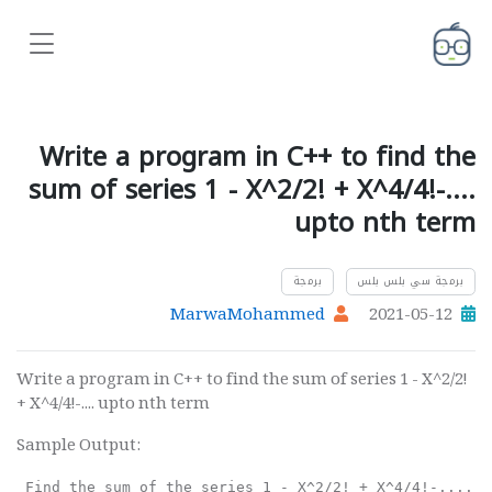
Write a program in C++ to find the
sum of series 1 - X^2/2! + X^4/4!-....
upto nth term
برمجة سي بلس بلس
برمجة
MarwaMohammed
2021-05-12
Write a program in C++ to find the sum of series 1 - X^2/2!
+ X^4/4!-.... upto nth term
Sample Output:
 Find the sum of the series 1 - X^2/2! + X^4/4!-....: 