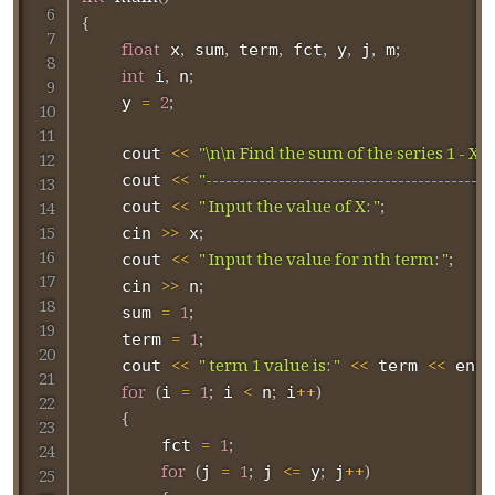
{
float
,
,
,
,
,
,
;
 x
 sum
 term
 fct
 y
 j
 m
int
,
;
 i
 n
=
2
;
    y 
<<
"\n\n Find the sum of the series 1 - X^2/2
    cout 
<<
"-------------------------------------------
    cout 
<<
" Input the value of X: "
;
    cout 
>>
;
    cin 
 x
<<
" Input the value for nth term: "
;
    cout 
>>
;
    cin 
 n
=
1
;
    sum 
=
1
;
    term 
<<
" term 1 value is: "
<<
<<
    cout 
 term 
 endl
for
(
=
1
;
<
;
++
)
i 
 i 
 n
 i
{
=
1
;
        fct 
for
(
=
1
;
<=
;
++
)
j 
 j 
 y
 j