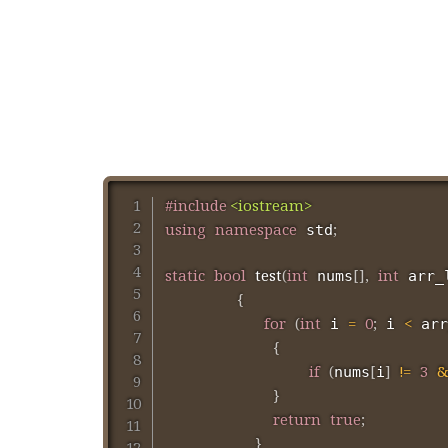
#
include
<iostream>
using
namespace
;
 std
static
bool
test
(
int
[
]
,
int
 nums
 arr_
{
for
(
int
=
0
;
<
 i 
 i 
 arr
{
if
(
[
]
!=
3
nums
i
}
return
true
;
}