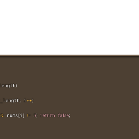
)
length
;
++
)
_length
 i
&&
[
]
!=
5
)
return
false
;
 nums
i