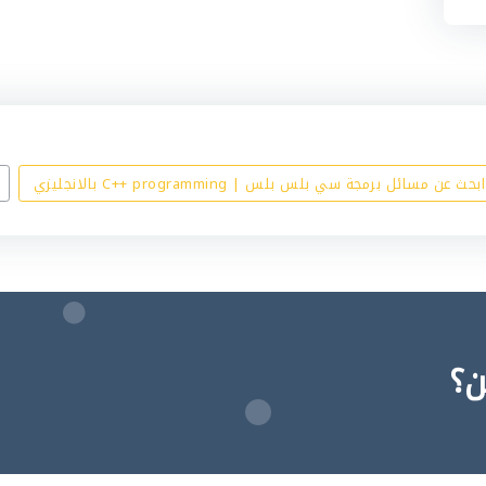
ابحث عن مسائل برمجة سي بلس بلس | C++ programming بالانجليزي
ن؟