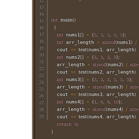
int
main
(
)
{
int
[
]
=
{
5
,
5
,
5
,
5
,
5
}
;
 nums1
int
=
sizeof
(
)
/
 arr_length 
nums1
<<
test
(
,
)
  cout 
nums1
 arr_length
int
[
]
=
{
3
,
3
,
3
,
3
}
;
 nums2
=
sizeof
(
)
/
size
  arr_length 
nums2
<<
test
(
,
)
  cout 
nums2
 arr_length
int
[
]
=
{
3
,
3
,
3
,
5
,
5
,
5
}
;
 nums3
=
sizeof
(
)
/
size
  arr_length 
nums3
<<
test
(
,
)
  cout 
nums3
 arr_length
int
[
]
=
{
1
,
6
,
8
,
10
}
;
 nums4
=
sizeof
(
)
/
size
  arr_length 
nums4
<<
test
(
,
)
  cout 
nums4
 arr_length
return
0
;
}