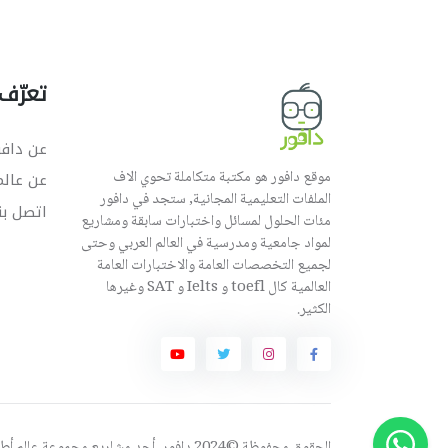
تعرّف 
عن دافو
موقع دافور هو مكتبة متكاملة تحوي الاف
عن عال
الملفات التعليمية المجانية, ستجد في دافور
اتصل بن
مئات الحلول لمسائل واختبارات سابقة ومشاريع
لمواد جامعية ومدرسية في العالم العربي وحتى
لجميع التخصصات العامة والاختبارات العامة
العالمية كال toefl و Ielts و SAT وغيرها
الكثير.
الحقوق محفوظة ©2024 دافور, أحد مشاريع مجموعة
عالم أ