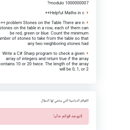
modulo 1000000007?
Helpful Maths in c++
c++ problem Stones on the Table There are n
stones on the table in a row, each of them can
be red, green or blue. Count the minimum
umber of stones to take from the table so that
any two neighboring stones had
Write a C# Sharp program to check a given
array of integers and return true if the array
contains 10 or 20 twice. The length of the array
will be 0, 1, or 2
القوائم الدراسية التي ينتمي لها السؤال
ت
لايوجد قوائم حاليا
ن
ب