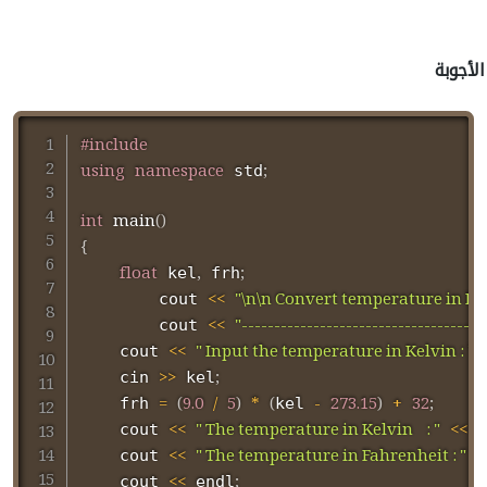
الأجوبة
#
include
using
namespace
;
 std
int
main
(
)
{
float
,
;
 kel
 frh
<<
"\n\n Convert temperature in Kel
		cout 
<<
"-------------------------------------
		cout 
<<
" Input the temperature in Kelvin : "
;
    cout 
>>
;
    cin 
 kel
=
(
9.0
/
5
)
*
(
-
273.15
)
+
32
;
    frh 
kel 
<<
" The temperature in Kelvin    : "
<<
    cout 
 k
<<
" The temperature in Fahrenheit : "
<
    cout 
<<
;
	cout 
 endl