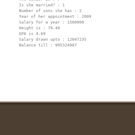
 Is she married? : 1                             
 Number of sons she has : 2                      
 Year of her appointment : 2009                  
 Salary for a year : 1500000                     
 Height is : 79.48                               
 GPA is 4.69                                     
 Salary drawn upto : 12047235                    