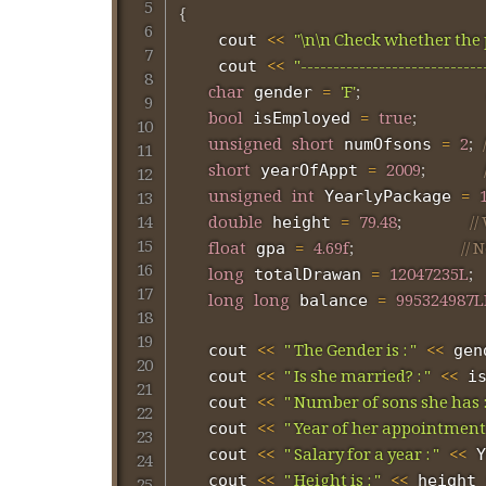
{
<<
"\n\n Check whether the p
    cout 
<<
"----------------------------
	cout 
char
=
'F'
;
 gender 
bool
=
true
;
 isEmployed 
unsigned
short
=
2
;
 numOfsons 
short
=
2009
;
 yearOfAppt 
unsigned
int
=
 YearlyPackage 
double
=
79.48
;
//
 height 
float
=
4.69f
;
// 
 gpa 
long
=
12047235L
;
 totalDrawan 
long
long
=
995324987L
 balance 
<<
" The Gender is : "
<<
   cout 
 gen
<<
" Is she married? : "
<<
   cout 
 i
<<
" Number of sons she has :
   cout 
<<
" Year of her appointment 
   cout 
<<
" Salary for a year : "
<<
   cout 
 Y
<<
" Height is : "
<<
   cout 
 height 