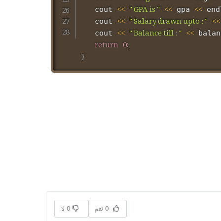
<<
" GPA is "
<<
<<
   cout 
 gpa 
 end
<<
" Salary drawn upto : "
<<
   cout 
<<
" Balance till : "
<<
   cout 
 balan
return
0
;
}
0 نعم
0 لا