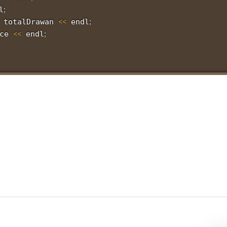
;
l
<<
;
 totalDrawan 
 endl
<<
;
ce 
 endl