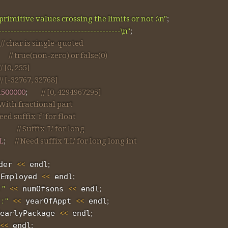
rimitive values crossing the limits or not :\n"
;
----------------------------------------\n"
;
// char is single-quoted
// true(non-zero) or false(0)
// [0, 255]
// [-32767, 32768]
1500000
;
// [0, 4294967295]
 With fractional part
Need suffix 'f' for float
// Suffix 'L' for long
L
;
// Need suffix 'LL' for long long int  
<<
;
der 
 endl
<<
;
sEmployed 
 endl
 "
<<
<<
;
 numOfsons 
 endl
: "
<<
<<
;
 yearOfAppt 
 endl
<<
;
earlyPackage 
 endl
<<
;
 endl