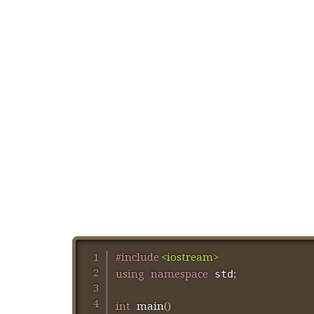
#
include
<iostream>
using
namespace
;
 std
int
main
(
)