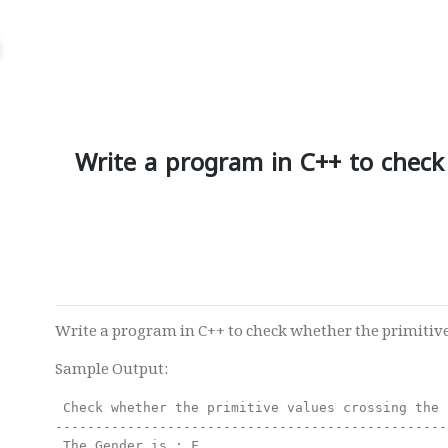
Write a program in C++ to check
Write a program in C++ to check whether the primitive 
Sample Output:
 Check whether the primitive values crossing the 
-------------------------------------------------
 The Gender is : F                               