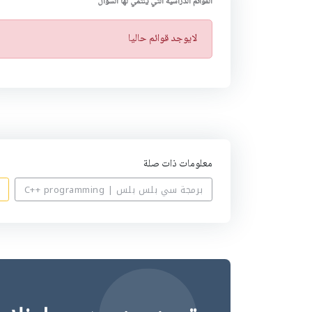
القوائم الدراسية التي ينتمي لها السؤال
ت
لايوجد قوائم حاليا
ن
ب
ي
ه
معلومات ذات صلة
برمجة سي بلس بلس | C++ programming