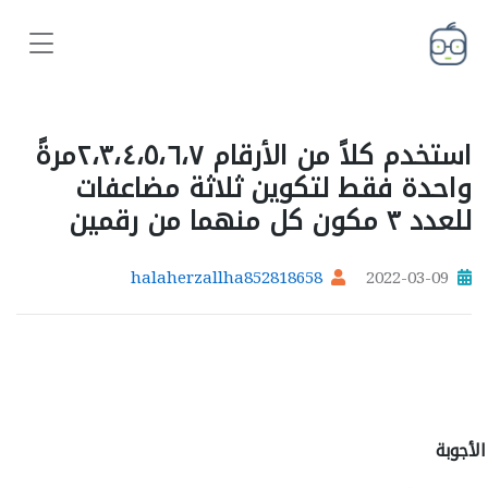
استخدم كلاً من الأرقام ٢،٣،٤،٥،٦،٧مرةً
واحدة فقط لتكوين ثلاثة مضاعفات
للعدد ٣ مكون كل منهما من رقمين
halaherzallha852818658
2022-03-09
الأجوبة