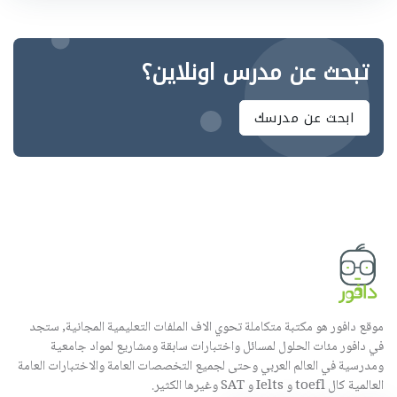
تبحث عن مدرس اونلاين؟
ابحث عن مدرسك
موقع دافور هو مكتبة متكاملة تحوي الاف الملفات التعليمية المجانية, ستجد
في دافور مئات الحلول لمسائل واختبارات سابقة ومشاريع لمواد جامعية
ومدرسية في العالم العربي وحتى لجميع التخصصات العامة والاختبارات العامة
العالمية كال toefl و Ielts و SAT وغيرها الكثير.