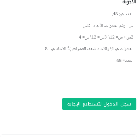
الأجوبة
العدد هو: 48
.
س= رقم العشرات، الآحاد= 2س
2
س+ س= 12\ 3س= 12\ س= 4
العشرات هو 4\ والآحاد ضعف العشرات، إذًا الآحاد هو= 8
العدد= 48
.
سجل الدخول لتستطيع الإجابة