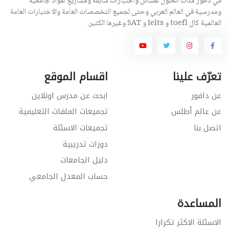
في دافور مئات الحلول لمسائل واختبارات سابقة ومشاريع لمواد جامعية
ومدرسية في العالم العربي وحتى لجميع التخصصات العامة والاختبارات العامة
العالمية كال toefl و Ielts و SAT وغيرها الكثير.
تعرّف علينا
اقسام الموقع
عن دافور
ابحث عن مدرس اونلاين
عن عالم أطلس
تجميعات الملفات التعليمية
اتصل بنا
تجميعات الاسئلة
دورات تدريبية
دليل الجامعات
حساب المعدل الجامعي
المساعدة
الاسئلة الاكثر تكرارا