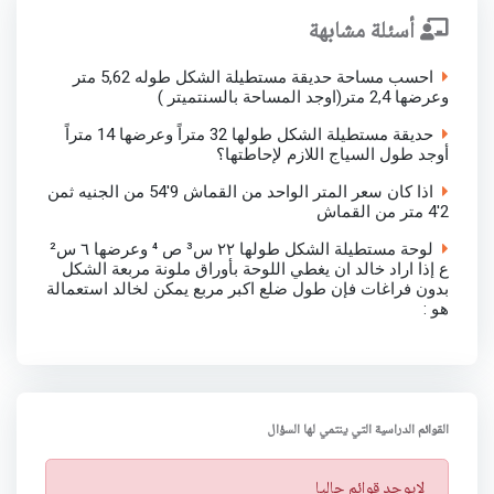
أسئلة مشابهة
احسب مساحة حديقة مستطيلة الشكل طوله 5,62 متر
وعرضها 2,4 متر(اوجد المساحة بالسنتميتر )
حديقة مستطيلة الشكل طولها 32 متراً وعرضها 14 متراً
أوجد طول السياج اللازم لإحاطتها؟
اذا كان سعر المتر الواحد من القماش 9'54 من الجنيه ثمن
2'4 متر من القماش
لوحة مستطيلة الشكل طولها ٢٢ س³ ص ⁴ وعرضها ٦ س²
ع إذا اراد خالد ان يغطي اللوحة بأوراق ملونة مربعة الشكل
بدون فراغات فإن طول ضلع اكبر مربع يمكن لخالد استعمالة
هو :
القوائم الدراسية التي ينتمي لها السؤال
ت
لايوجد قوائم حاليا