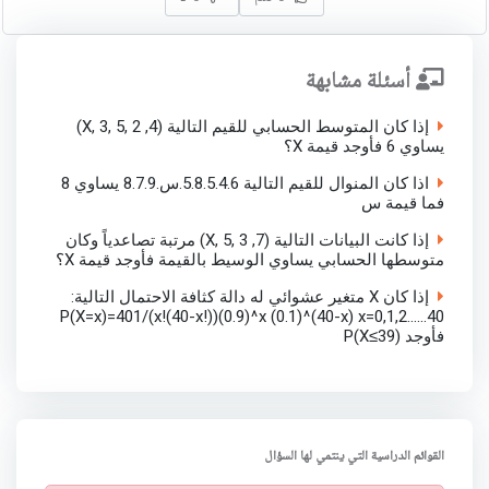
أسئلة مشابهة
إذا كان المتوسط الحسابي للقيم التالية (4, X, 3, 5, 2)
يساوي 6 فأوجد قيمة X؟
اذا كان المنوال للقيم التالية 5.8.5.4.6.س.8.7.9 يساوي 8
فما قيمة س
إذا كانت البيانات التالية (7, X, 5, 3) مرتبة تصاعدياً وكان
متوسطها الحسابي يساوي الوسيط بالقيمة فأوجد قيمة X؟
إذا كان X متغير عشوائي له دالة كثافة الاحتمال التالية:
P(X=x)=401/(x!(40-x!))(0.9)^x (0.1)^(40-x) x=0,1,2……40
فأوجد P(X≤39)
القوائم الدراسية التي ينتمي لها السؤال