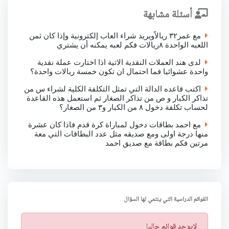
أسئلة مشابهة
مع عمر٣٢ ريالاًويريد شراء العاب إلكترونية وإذا كان ثمن
اللعبه الواحدة ٨ريالات فكم لعبه يمكنه أن يشتري
لدى هند العملات النقدية الاتية اذا اختارت عملة نقدية
واحدة عشوائيا فما احتمال ان تكون خمسة ريالات واحدة؟
اكتب قاعده الدالة التي تمثل التكلفة الكلية لشراء س من
تذاكر الكبار و ص من تذاكر الصغار ثم استعمل هذه القاعدة
لحساب تكلفة دخول ٨ من الكبار و٣ من الصغار؟
مع احمد بطاقات دخول لمباراة كرة قدم فاذا كان عشرة
منها درجة اولى ومع صديقه مثل عدد البطاقات التي معة
مرتين فكم بطاقة مع صديق احمد
القوائم الدراسية التي ينتمي لها السؤال
ت
لايوجد قوائم حاليا