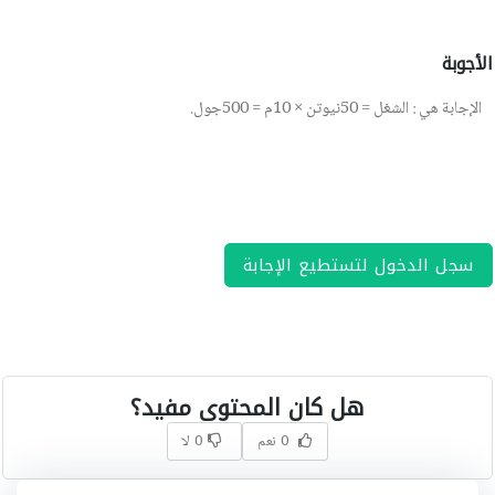
الأجوبة
الإجابة هي
:
الشغل = 50نيوتن × 10م = 500جول
.
سجل الدخول لتستطيع الإجابة
هل كان المحتوى مفيد؟
0 نعم
0 لا