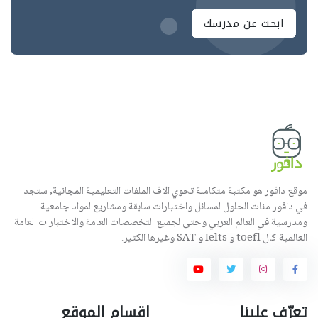
ابحث عن مدرسك
موقع دافور هو مكتبة متكاملة تحوي الاف الملفات التعليمية المجانية, ستجد
في دافور مئات الحلول لمسائل واختبارات سابقة ومشاريع لمواد جامعية
ومدرسية في العالم العربي وحتى لجميع التخصصات العامة والاختبارات العامة
العالمية كال toefl و Ielts و SAT وغيرها الكثير.
تعرّف علينا
اقسام الموقع