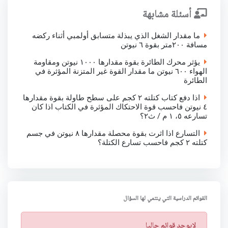
أسئلة مشابهة
ما مقدار الشغل الذي يبذلة متسابق أولمبي أثناء ركضه
مسافة ٢٠٠متر بقوة ٦ نيوتن
يؤثر محرك الطائرة بقوة مقدارها ١٠٠٠ نيوتن ومقاومة
الهواء ٦٠٠ نيوتن ما مقدار القوة غير المتزنة المؤثرة في
الطائرة
اذا دفع كتاب كتلته ٢ كجم على سطح طاولة بقوة مقدارها
٤ نيوتن فاحسب قوة الاحتكاك المؤثرة في الكتاب اذا كان
تسارعه ٥، ١ م / ث٢؟
التسارع اذا اثرت بقوة محصلة مقدارها ٨ نيوتن في جسم
كتلته ٢ كجم فاحسب تسارع الكتلة؟
القوائم الدراسية التي ينتمي لها السؤال
ت
لايوجد قوائم حاليا