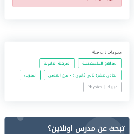
ن
ب
ي
ه
معلومات ذات صلة
المناهج الفلسطينية
المرحلة الثانوية
الحادي عشر( ثاني ثانوي ) - فرع العلمي
الفيزياء
فيزياء | Physics
تبحث عن مدرس اونلاين؟