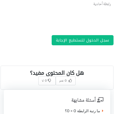
رابطة أحادية
سجل الدخول لتستطيع الإجابة
هل كان المحتوى مفيد؟
0 نعم
0 لا
أسئلة مشابهة
ما رتبة الرابطة O = O؟