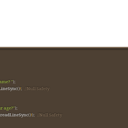
ame? "
)
;
LineSync
(
)
!
;
//Null Safety
r age?"
)
;
.
readLineSync
(
)
!
)
;
//Null Safety