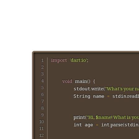
import
'dart:io'
;
void
main
(
)
{
.
write
(
"What's your n
	    stdout
=
.
read
	    String name 
 stdin
print
(
"Hi, $name! What is you
=
.
parse
(
	    int age 
 int
stdin