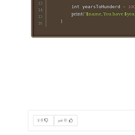
=
10
	    int yearsToHunderd 
print
(
"$name, You have $year
}
0 نعم
0 لا