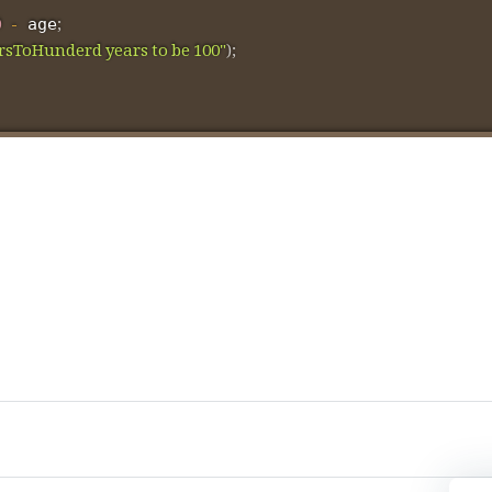
0
-
;
 age
sToHunderd years to be 100"
)
;