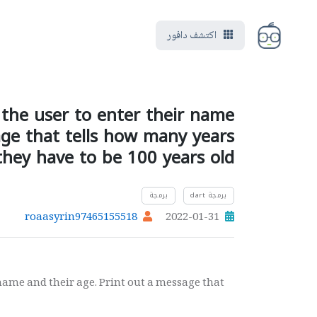
اكتشف دافور
 the user to enter their name
age that tells how many years
they have to be 100 years old
برمجة dart
برمجة
roaasyrin97465155518
2022-01-31
 name and their age. Print out a message that