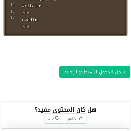
;
writeln
end
;
;
readln
end
.
سجل الدخول لتستطيع الإجابة
هل كان المحتوى مفيد؟
0 نعم
0 لا