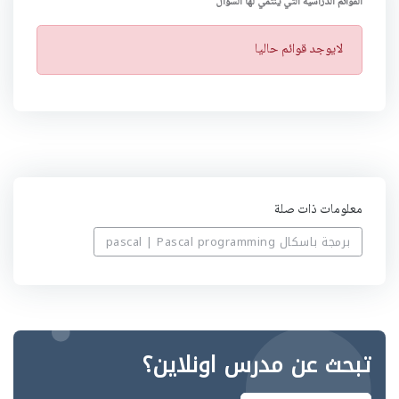
القوائم الدراسية التي ينتمي لها السؤال
ت
لايوجد قوائم حاليا
ن
ب
ي
ه
معلومات ذات صلة
برمجة باسكال pascal | Pascal programming
تبحث عن مدرس اونلاين؟