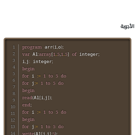
الأجوبة
program
(
,
)
;
 arr
i
o
var
:
array
[
1
..
5
,
1
..
5
]
of
;
 A1
 integer
,
:
;
i
j
 integer
begin
for
:=
1
to
5
do
 i 
for
:=
1
to
5
do
 j
begin
read
(
[
,
]
)
;
A1
i
j
end
;
for
:=
1
to
5
do
 i 
begin
for
:=
1
to
5
do
 j
write
(
[
,
]
:
5
)
;
A1
i
j