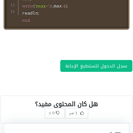
write
(
'max='
:
6
,
:
4
)
;
max
;
readln
end
.
سجل الدخول لتستطيع الإجابة
هل كان المحتوى مفيد؟
1 نعم
0 لا