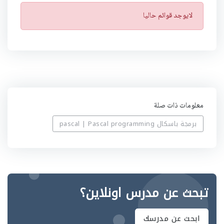
ت
لايوجد قوائم حاليا
ن
ب
ي
ه
معلومات ذات صلة
برمجة باسكال pascal | Pascal programming
تبحث عن مدرس اونلاين؟
ابحث عن مدرسك