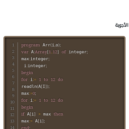
الأجوبة
program
(
,
)
;
 Arr
i
o
var
:
Array
[
1
..
12
]
of
;
 A
 integer
:
;
max
integer
:
;
 i
integer
begin
for
:=
1
to
12
do
 i
(
[
]
)
;
readln
A
I
:=
0
;
max
for
:=
1
to
12
do
 i
begin
if
[
]
>
then
 A
i
 max 
:=
[
]
;
max
 A
i
end
;