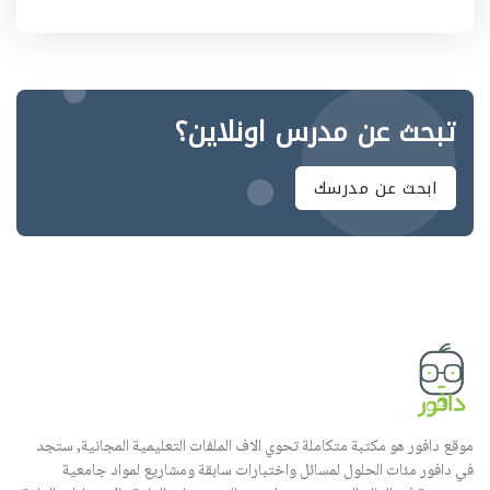
تبحث عن مدرس اونلاين؟
ابحث عن مدرسك
موقع دافور هو مكتبة متكاملة تحوي الاف الملفات التعليمية المجانية, ستجد
في دافور مئات الحلول لمسائل واختبارات سابقة ومشاريع لمواد جامعية