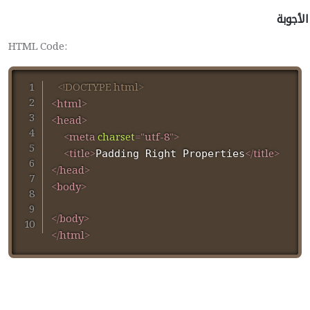
الأجوبة
HTML Code:
<!
DOCTYPE
html
>
<
html
>
<
head
>
<
meta
charset
=
"
utf-8
"
>
<
title
>
</
title
>
Padding Right Properties
</
head
>
<
body
>
</
body
>
</
html
>