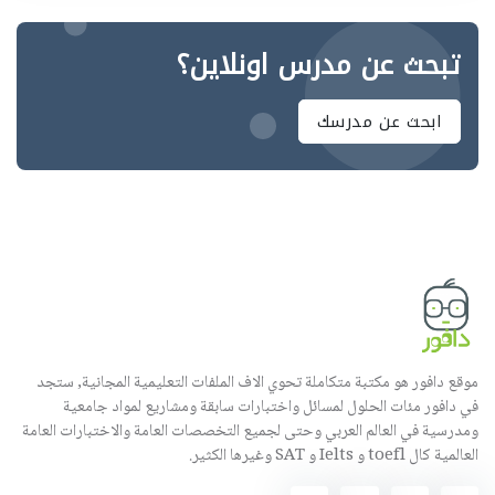
تبحث عن مدرس اونلاين؟
ابحث عن مدرسك
موقع دافور هو مكتبة متكاملة تحوي الاف الملفات التعليمية المجانية, ستجد
في دافور مئات الحلول لمسائل واختبارات سابقة ومشاريع لمواد جامعية
ومدرسية في العالم العربي وحتى لجميع التخصصات العامة والاختبارات العامة
العالمية كال toefl و Ielts و SAT وغيرها الكثير.