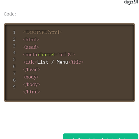
الأجوبة
Code:
<!
DOCTYPE
html
>
<
html
>
<
head
>
<
meta
charset
=
"
utf-8
"
>
<
title
>
</
title
>
List / Menu
</
head
>
<
body
>
</
body
>
</
html
>