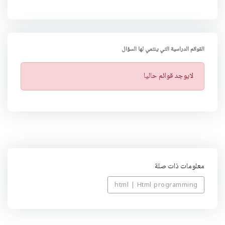
القوائم الدراسية التي ينتمي لها السؤال
ت
لايوجد قوائم حاليا
ن
ب
ي
ه
معلومات ذات صلة
html | Html programming