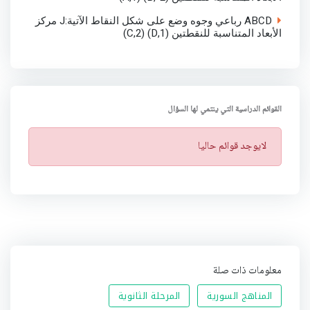
ABCD رباعي وجوه وضع على شكل النقاط الآتية:J مركز
الأبعاد المتناسبة للنقطتين (D,1) (C,2)
القوائم الدراسية التي ينتمي لها السؤال
ت
لايوجد قوائم حاليا
ن
ب
ي
ه
معلومات ذات صلة
المناهج السورية
المرحلة الثانوية