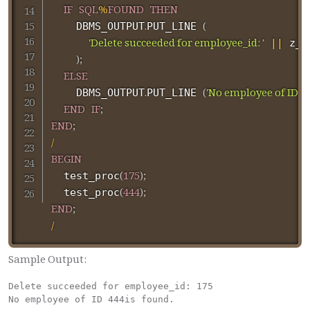
IF
SQL
%
FOUND
THEN
.
(
    DBMS_OUTPUT
PUT_LINE 
'Delete succeeded for employee_id: '
||
 z_e
)
;
ELSE
.
(
'No employee of ID '
|
    DBMS_OUTPUT
PUT_LINE 
END
IF
;
END
;
/
BEGIN
(
175
)
;
  test_proc
(
444
)
;
  test_proc
END
;
/
Sample Output:
Delete succeeded for employee_id: 175

No employee of ID 444is found.
