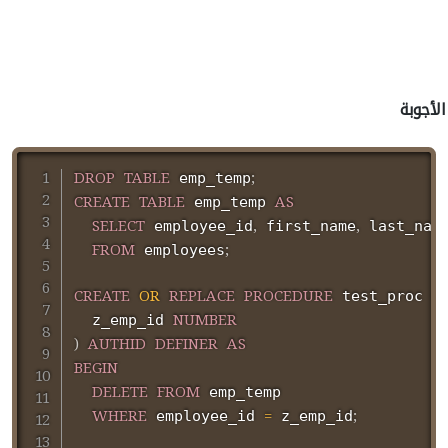
الأجوبة
DROP
TABLE
;
 emp_temp
CREATE
TABLE
AS
 emp_temp 
SELECT
,
,
 employee_id
 first_name
 last_name
FROM
;
 employees
CREATE
OR
REPLACE
PROCEDURE
(
 test_proc 
NUMBER
  z_emp_id 
)
AUTHID
DEFINER
AS
BEGIN
DELETE
FROM
 emp_temp

WHERE
=
;
 employee_id 
 z_emp_id