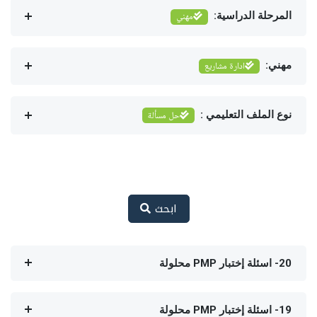
المرحلة الدراسية:
مهني
مهني:
ادارة مشاريع
نوع الملف التعليمي :
حل مسألة
ابحث
20- اسئلة إختبار PMP محلولة
19- اسئلة إختبار PMP محلولة